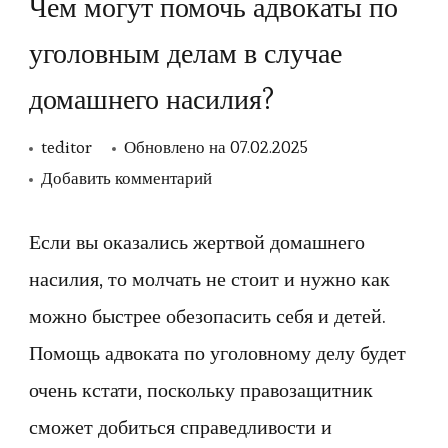
Чем могут помочь адвокаты по
уголовным делам в случае
домашнего насилия?
teditor
Обновлено на
07.02.2025
к
Добавить комментарий
записи
Чем
Если вы оказались жертвой домашнего
могут
насилия, то молчать не стоит и нужно как
помочь
можно быстрее обезопасить себя и детей.
адвокаты
Помощь адвоката по уголовному делу будет
по
очень кстати, поскольку правозащитник
уголовным
сможет добиться справедливости и
делам