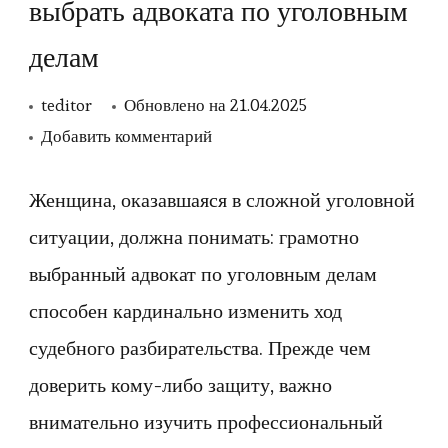
выбрать адвоката по уголовным
делам
teditor
Обновлено на
21.04.2025
к
Добавить комментарий
записи
Советы
Женщина, оказавшаяся в сложной уголовной
для
ситуации, должна понимать: грамотно
женщин:
выбранный адвокат по уголовным делам
как
способен кардинально изменить ход
выбрать
судебного разбирательства. Прежде чем
адвоката
доверить кому-либо защиту, важно
по
уголовным
внимательно изучить профессиональный
делам