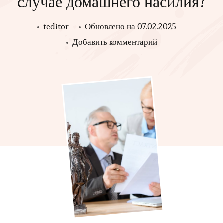
случае домашнего насилия?
teditor
Обновлено на
07.02.2025
к
Добавить комментарий
записи
Чем
могут
помочь
адвокаты
по
уголовным
делам
в
случае
домашнего