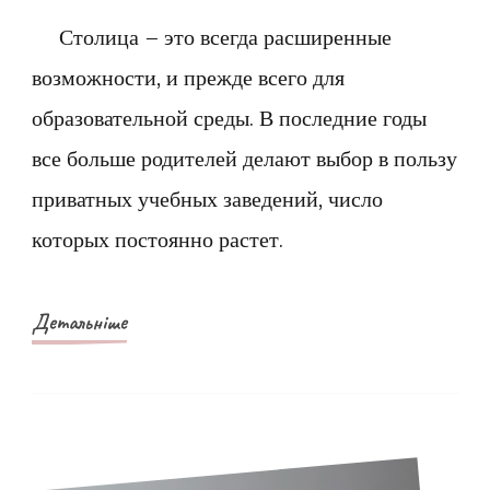
записи
Частные
Столица – это всегда расширенные
школы
возможности, и прежде всего для
Киева:
образовательной среды. В последние годы
цены
все больше родителей делают выбор в пользу
и
приватных учебных заведений, число
качество
которых постоянно растет.
образования
Детальніше