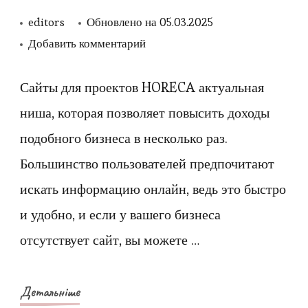
editors
Обновлено на
05.03.2025
к
Добавить комментарий
записи
Где
Сайты для проектов HORECA актуальная
купить
ниша, которая позволяет повысить доходы
хостинг
подобного бизнеса в несколько раз.
для
Большинство пользователей предпочитают
HORECA
искать информацию онлайн, ведь это быстро
в
и удобно, и если у вашего бизнеса
Украине?
отсутствует сайт, вы можете …
Детальніше