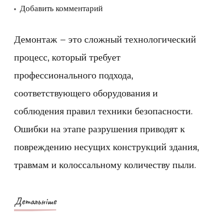
к
Добавить комментарий
записи
Демонтаж
Демонтаж – это сложный технологический
бетонных
процесс, который требует
конструкций.
профессионального подхода,
Как
соответствующего оборудования и
провести
соблюдения правил техники безопасности.
все
Ошибки на этапе разрушения приводят к
работы
правильно?
повреждению несущих конструкций здания,
травмам и колоссальному количеству пыли.
Детальніше