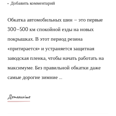
к
Добавить комментарий
записи
Обкатка
Обкатка автомобильных шин – это первые
зимних
300–500 км спокойной езды на новых
шин
покрышках. В этот период резина
–
«притирается» и устраняется защитная
что
заводская пленка, чтобы начать работать на
это,
максимуме. Без правильной обкатки даже
когда
и
самые дорогие зимние …
зачем
проводится
Детальніше