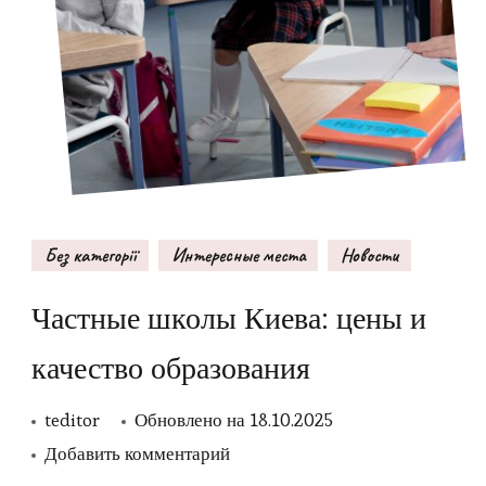
Без категорії
Интересные места
Новости
Частные школы Киева: цены и
качество образования
teditor
Обновлено на
18.10.2025
к
Добавить комментарий