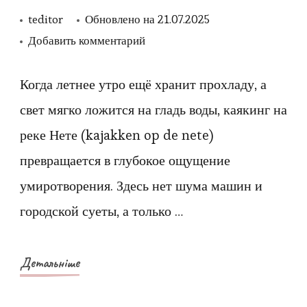
teditor
Обновлено на
21.07.2025
к
Добавить комментарий
записи
Каякинг
Когда летнее утро ещё хранит прохладу, а
на
свет мягко ложится на гладь воды, каякинг на
реке
реке Нете (kajakken op de nete)
Нете
превращается в глубокое ощущение
без
умиротворения. Здесь нет шума машин и
спешки
городской суеты, а только …
и
суеты
—
Детальніше
путь,
который