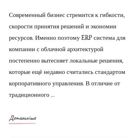
записи
В
Современный бизнес стремится к гибкости,
чём
скорости принятия решений и экономии
преимущество
ресурсов. Именно поэтому ERP система для
ERP
компании с облачной архитектурой
системы
постепенно вытесняет локальные решения,
для
которые ещё недавно считались стандартом
компании
с
корпоративного управления. В отличие от
облачной
традиционного …
архитектурой
над
Детальніше
локальными
решениями