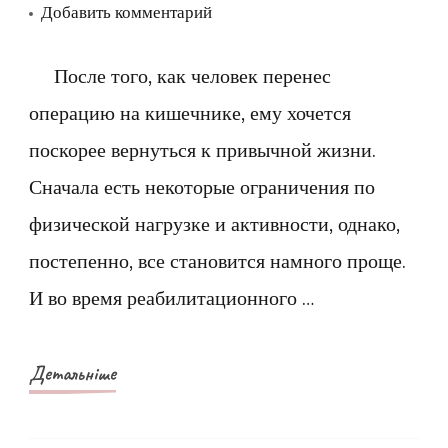
к
Добавить комментарий
записи
Рейтинг
После того, как человек перенес
онлайн-
операцию на кишечнике, ему хочется
магазинов,
поскорее вернуться к привычной жизни.
где
Сначала есть некоторые ограничения по
можно
физической нагрузке и активности, однако,
подобрать
постепенно, все становится намного проще.
калоприемники
для
И во время реабилитационного …
стомы
Детальніше