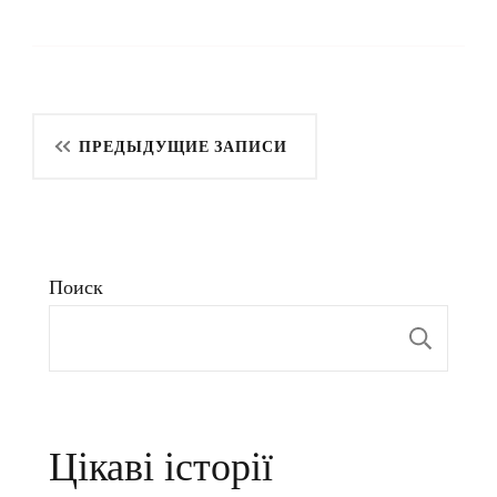
Навигация
ПРЕДЫДУЩИЕ ЗАПИСИ
по
записям
Поиск
Пои
Цікаві історії