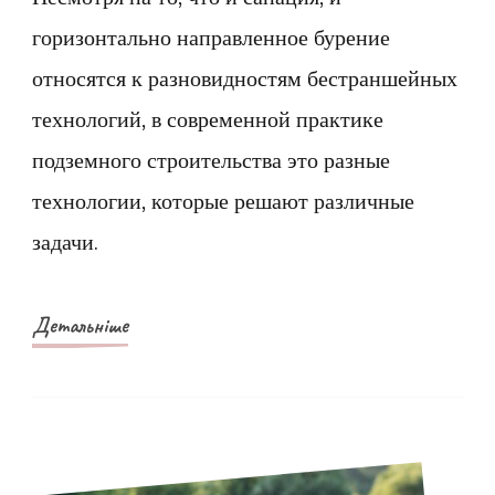
между
горизонтально направленное бурение
санацией
относятся к разновидностям бестраншейных
и
технологий, в современной практике
ГНБ
подземного строительства это разные
технологии, которые решают различные
задачи.
Детальніше