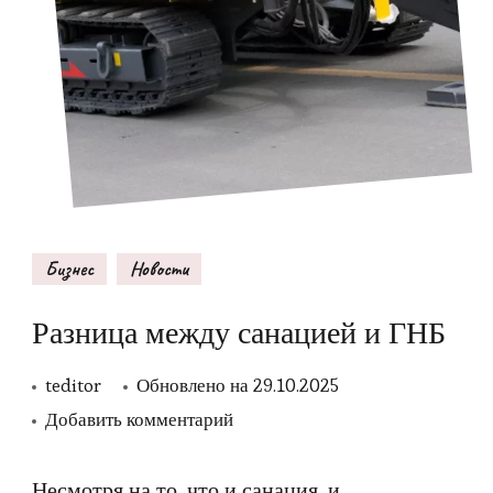
Бизнес
Новости
Разница между санацией и ГНБ
teditor
Обновлено на
29.10.2025
к
Добавить комментарий
записи
Разница
Несмотря на то, что и санация, и