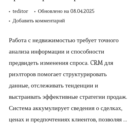
teditor
Обновлено на
08.04.2025
к
Добавить комментарий
записи
CRM
Работа с недвижимостью требует точного
для
анализа информации и способности
риэлторов:
предвидеть изменения спроса. CRM для
инструменты
риэлторов помогает структурировать
для
данные, отслеживать тенденции и
аналитики
выстраивать эффективные стратегии продаж.
и
прогнозирования
Система аккумулирует сведения о сделках,
рынка
ценах и предпочтениях клиентов, позволяя …