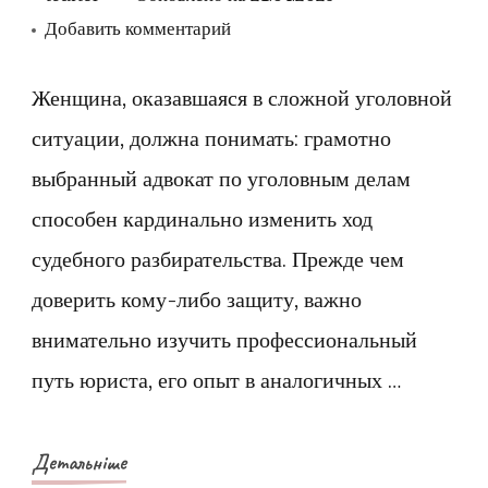
к
Добавить комментарий
записи
Советы
Женщина, оказавшаяся в сложной уголовной
для
ситуации, должна понимать: грамотно
женщин:
выбранный адвокат по уголовным делам
как
способен кардинально изменить ход
выбрать
судебного разбирательства. Прежде чем
адвоката
доверить кому-либо защиту, важно
по
уголовным
внимательно изучить профессиональный
делам
путь юриста, его опыт в аналогичных …
Детальніше