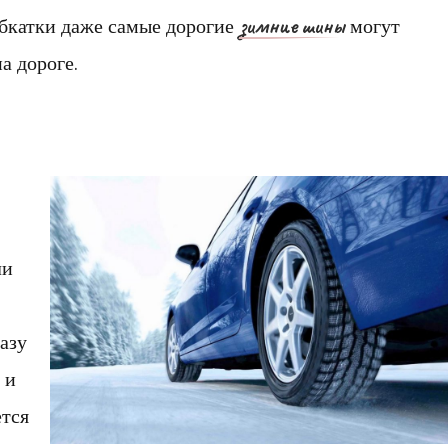
зимние шины
обкатки даже самые дорогие
могут
а дороге.
ли
азу
 и
ется