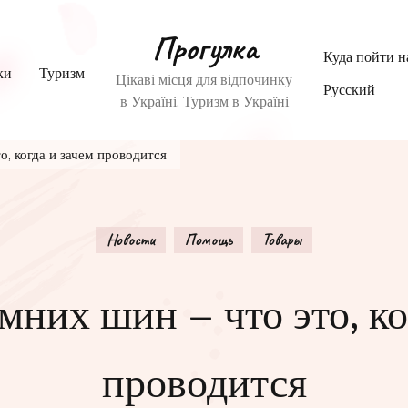
Прогулка
Куда пойти 
ки
Туризм
Цікаві місця для відпочинку
Русский
в Україні. Туризм в Україні
о, когда и зачем проводится
Новости
Помощь
Товары
мних шин – что это, ко
проводится