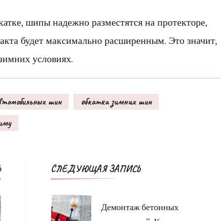
катке, шипы надежно разместятся на протекторе,
такта будет максимально расширенным. Это значит,
зимних условиях.
втомобильных шин
обкатка зимних шин
иму
Навигация
Ь
СЛЕДУЮЩАЯ ЗАПИСЬ
по
записям
Демонтаж бетонных