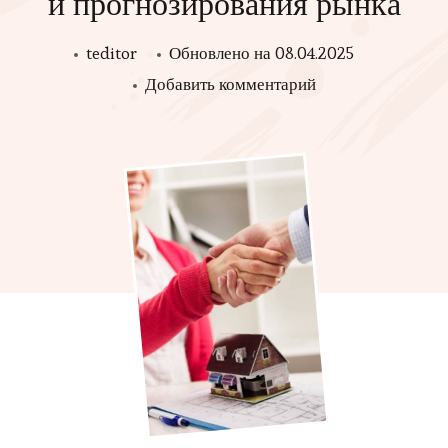
и прогнозирования рынка
teditor
Обновлено на
08.04.2025
к
Добавить комментарий
записи
CRM
для
риэлторов:
инструменты
для
аналитики
и
прогнозирования
рынка