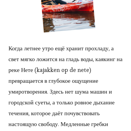
и
суеты
—
путь,
который
дарит
Когда летнее утро ещё хранит прохладу, а
лёгкость
свет мягко ложится на гладь воды, каякинг на
и
реке Нете (kajakken op de nete)
ясность
превращается в глубокое ощущение
мыслей
умиротворения. Здесь нет шума машин и
городской суеты, а только ровное дыхание
течения, которое даёт почувствовать
настоящую свободу. Медленные гребки