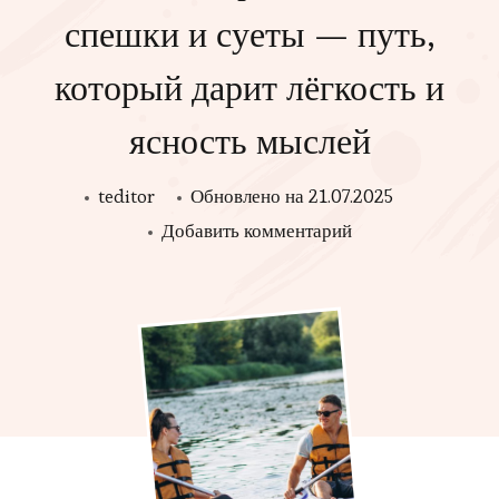
спешки и суеты — путь,
который дарит лёгкость и
ясность мыслей
teditor
Обновлено на
21.07.2025
к
Добавить комментарий
записи
Каякинг
на
реке
Нете
без
спешки