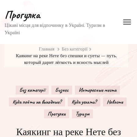
Прогулка
Цікаві місця для відпочинку в Україні. Туризм в
Україні
Главная
Без категорії
Каякинг на реке Нете без спешки и суеты — путь,
который дарит лёгкость и ясность мыслей
Без категорії
Бизнес
Интересные места
Куда пойти на выходные?
Куда уехать?
Новости
Прогулки
Туризм
Каякинг на реке Нете без