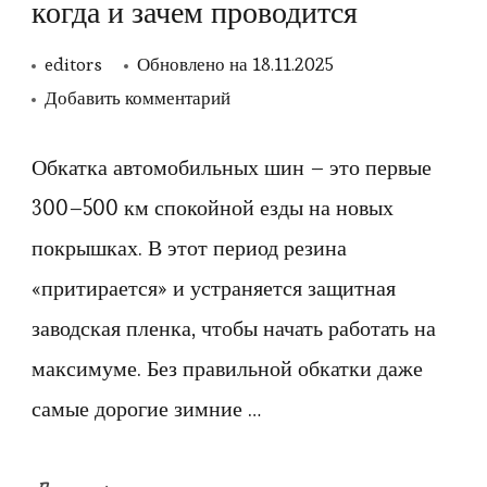
когда и зачем проводится
editors
Обновлено на
18.11.2025
к
Добавить комментарий
записи
Обкатка
Обкатка автомобильных шин – это первые
зимних
300–500 км спокойной езды на новых
шин
покрышках. В этот период резина
–
«притирается» и устраняется защитная
что
заводская пленка, чтобы начать работать на
это,
максимуме. Без правильной обкатки даже
когда
и
самые дорогие зимние …
зачем
проводится