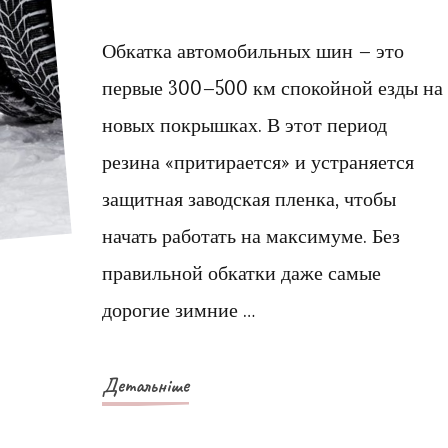
записи
Обкатка
Обкатка автомобильных шин – это
зимних
первые 300–500 км спокойной езды на
шин
новых покрышках. В этот период
–
резина «притирается» и устраняется
что
защитная заводская пленка, чтобы
это,
начать работать на максимуме. Без
когда
и
правильной обкатки даже самые
зачем
дорогие зимние …
проводится
Детальніше