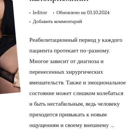
leditor
Обновлено на
03.10.2024
к
Добавить комментарий
записи
Как
Реабилитационный период у каждого
правильно
пациента протекает по-разному.
наклеивать
Многое зависит от диагноза и
и
перенесенных хирургических
менять
вмешательств. Также и эмоциональное
калоприемник?
состояние может слишком колебаться
и быть нестабильным, ведь человеку
приходится привыкать к новым
ощущениям и своему внешнему …