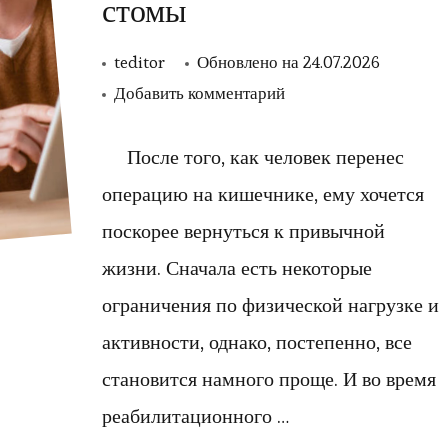
стомы
teditor
Обновлено на
24.07.2026
к
Добавить комментарий
записи
Рейтинг
После того, как человек перенес
онлайн-
операцию на кишечнике, ему хочется
магазинов,
поскорее вернуться к привычной
где
жизни. Сначала есть некоторые
можно
ограничения по физической нагрузке и
подобрать
активности, однако, постепенно, все
калоприемники
для
становится намного проще. И во время
стомы
реабилитационного …