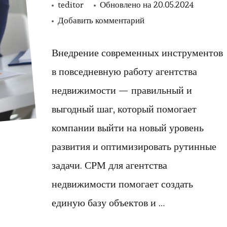
teditor
Обновлено на
20.05.2024
к
Добавить комментарий
записи
Возможности
Внедрение современных инструментов
современных
в повседневную работу агентства
CRM
недвижимости — правильный и
систем
выгодный шаг, который помогает
для
компании выйти на новый уровень
агентств
развития и оптимизировать рутинные
недвижимости
задачи. СРМ для агентства
недвижимости помогает создать
единую базу объектов и …