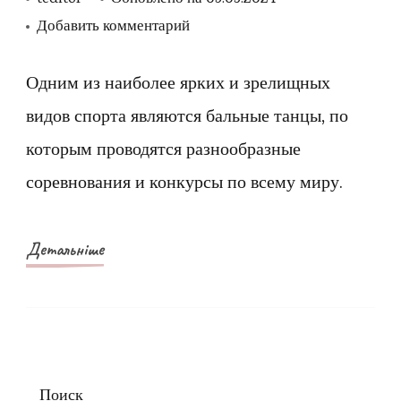
к
Добавить комментарий
записи
Виды
Одним из наиболее ярких и зрелищных
бальных
видов спорта являются бальные танцы, по
танцев
которым проводятся разнообразные
в
соревнования и конкурсы по всему миру.
школе
танцев
в
Детальніше
Киеве
Поиск