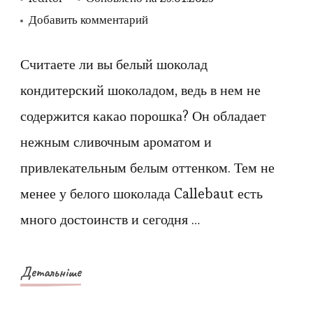
к
Добавить комментарий
записи
Белый
Считаете ли вы белый шоколад
шоколад
кондитерский шоколадом, ведь в нем не
для
содержится какао порошка? Он обладает
торта:
нежным сливочным ароматом и
незаменимый
привлекательным белым оттенком. Тем не
друг
менее у белого шоколада Callebaut есть
кондитера
много достоинств и сегодня …
Детальніше