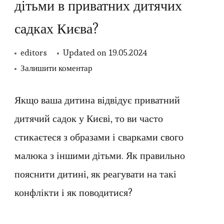
дітьми в приватних дитячих
садках Києва?
editors
Updated on
19.05.2024
до
Залишити коментар
Як
розв’язати
Якщо ваша дитина відвідує приватний
конфлікт
дитячий садок у Києві, то ви часто
між
стикаєтеся з образами і сварками свого
дітьми
малюка з іншими дітьми. Як правильно
в
пояснити дитині, як реагувати на такі
приватних
конфлікти і як поводитися?
дитячих
садках
Києва?