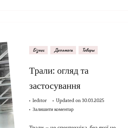
Бізнес
Допомога
Товары
Трали: огляд та
застосування
leditor
Updated on
30.03.2025
до
Залишити коментар
Трали:
огляд
Трали – це спецтехніка, без якої не