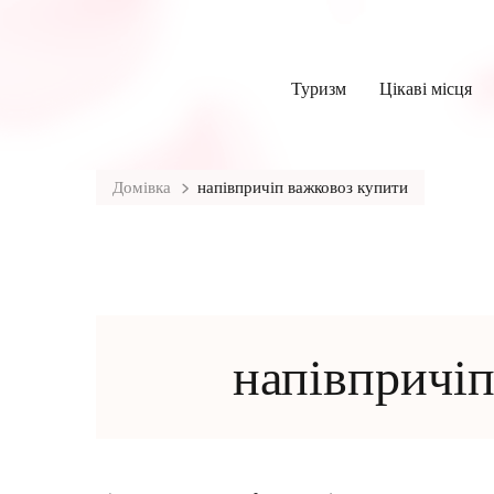
Туризм
Цікаві місця
Домівка
напівпричіп важковоз купити
напівпричіп