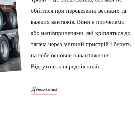
та
обійтися при перевезенні великих та
застосування
важких вантажів. Вони є причепами
або напівпричепами, які кріпляться до
тягача через зчіпний пристрій і беруть
на себе основне навантаження.
Відсутність передніх коліс …
Детальніше