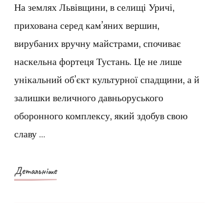
–
На землях Львівщини, в селищі Уричі,
Давньоруська
прихована серед кам’яних вершин,
Фортеця,
вирубаних вручну майстрами, спочиває
де
наскельна фортеця Тустань. Це не лише
історія
унікальний об’єкт культурної спадщини, а й
зустрічає
залишки величного давньоруського
геологію
оборонного комплексу, який здобув свою
славу …
Детальніше