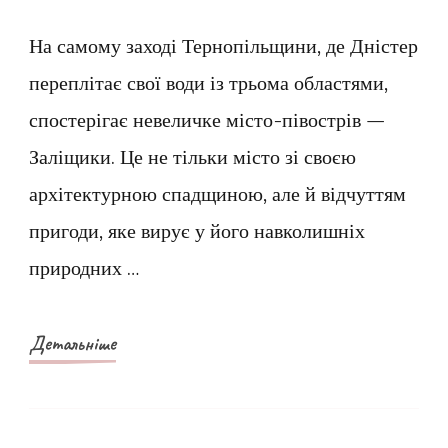
Заліщики
–
На самому заході Тернопільщини, де Дністер
прихований
переплітає свої води із трьома областями,
півострів
спостерігає невеличке місто-півострів —
Поділля
Заліщики. Це не тільки місто зі своєю
архітектурною спадщиною, але й відчуттям
пригоди, яке вирує у його навколишніх
природних …
Детальніше