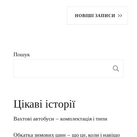
Навігація
НОВІШІ ЗАПИСИ
за
записами
Пошук
Пош
Цікаві історії
Вахтові автобуси – комплектація і типи
Обкатка зимових шин – що це, коли і навіщо