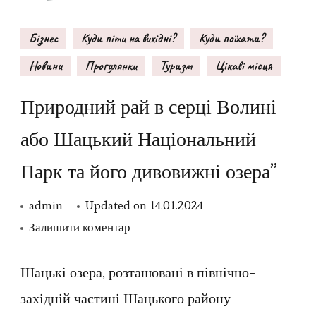
Бізнес
Куди піти на вихідні?
Куди поїхати?
Новини
Прогулянки
Туризм
Цікаві місця
Природний рай в серці Волині
або Шацький Національний
Парк та його дивовижні озера”
admin
Updated on
14.01.2024
до
Залишити коментар
Природний
рай
Шацькі озера, розташовані в північно-
в
західній частині Шацького району
серці