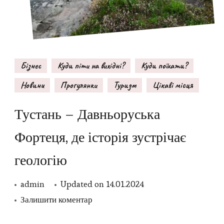
Бізнес
Куди піти на вихідні?
Куди поїхати?
Новини
Прогулянки
Туризм
Цікаві місця
Тустань – Давньоруська
Фортеця, де історія зустрічає
геологію
admin
Updated on
14.01.2024
до
Залишити коментар
Тустань