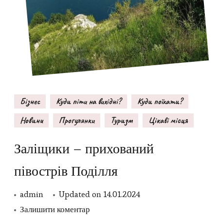
Бізнес
Куди піти на вихідні?
Куди поїхати?
Новини
Прогулянки
Туризм
Цікаві місця
Заліщики – прихований
півострів Поділля
admin
Updated on
14.01.2024
до
Залишити коментар