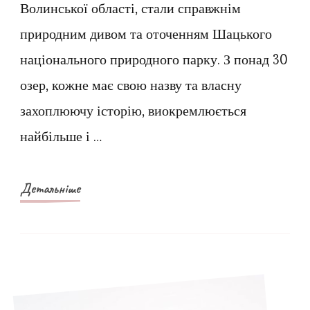
Волинської області, стали справжнім
Волині
природним дивом та оточенням Шацького
або
національного природного парку. З понад 30
Шацький
озер, кожне має свою назву та власну
Національний
Парк
захоплюючу історію, виокремлюється
та
найбільше і …
його
дивовижні
Детальніше
озера”